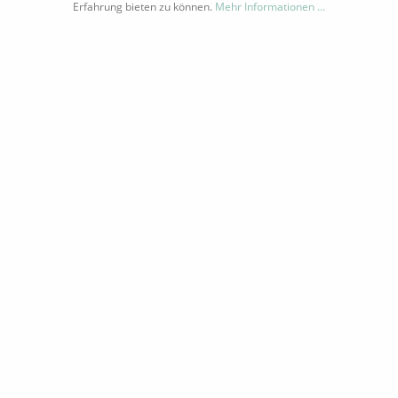
INFORMATIONEN
Erfahrung bieten zu können.
Mehr Informationen ...
NEWSLETTER
* Alle Preise inkl. gesetzl. Mehrwertsteuer zzgl.
Versandkosten
und ggf.
Nachnahmegebühren, wenn nicht anders beschrieben
Copyright by vinolismus.com | Theme by
Zenit Design