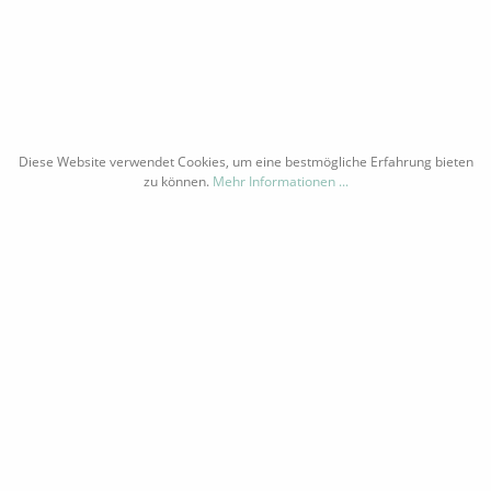
über 10 Personen empfehlen wir alternativ
unsere Glühwein-Self-Walktour mit Schatzkisten .
INFORMATIONEN
e
ÜBER UNS
RAMM
WIDERRUFSRECHT
PORT
DATENSCHUTZ
AGB
Diese Website verwendet Cookies, um eine bestmögliche Erfahrung bieten
IMPRESSUM
zu können.
Mehr Informationen ...