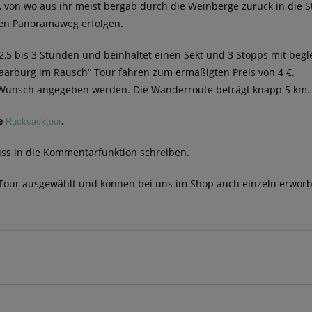
von wo aus ihr meist bergab durch die Weinberge zurück in die S
den Panoramaweg erfolgen.
 2,5 bis 3 Stunden und beinhaltet einen Sekt und 3 Stopps mit be
„Saarburg im Rausch“ Tour fahren zum ermäßigten Preis von 4 €.
uf Wunsch angegeben werden. Die Wanderroute beträgt knapp 5 km.
re
.
Rucksacktour
uss in die Kommentarfunktion schreiben
.
 Tour ausgewählt und können bei uns im Shop auch einzeln erwor