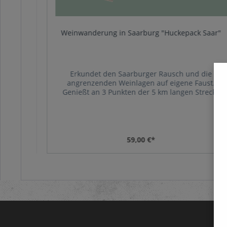
4 -
Weinwanderung in Saarburg "Huckepack Saar"
r der
Erkundet den Saarburger Rausch und die
arburger
angrenzenden Weinlagen auf eigene Faust.
genüber
Genießt an 3 Punkten der 5 km langen Strecke
Trauben
unsere Auswahl an regionalen Weinen. Unsere
nem
Tour startet an der Seilbahn, in der Nähe unseres
mecken)
Lagers (Im Hagen 12). Dort erhaltet ihr eure
„WeinWanderAusrüstung“. Mit der Sesselbahn
geht es dann beschwingt auf den Warsberg, von
59,00 €*
wo aus ihr meist bergab durch die Weinberge
zurück in die Stadt wandert. Für sportliche
Wanderer kann der Aufstieg auch über den
Panoramaweg erfolgen.Die Wanderung dauert
inkl. Pausen und Sessellift etwa 3 bis 4
Stunden.Der Rucksack ist der optimale Begleiter
für 2 Personen, kann aber auch alleine oder zu
dritt genutzt werden. Vor Ort können Sie aus
unserem reichaltigen vorgekühlten Sortiment die