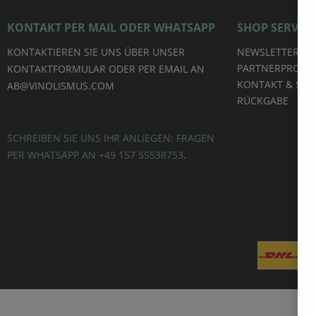
Tasche für weitere Mitwandernde
upgraden.Größere Gruppen haben auch die
KONTAKT PER MAIL ODER WHATSAPP
SHOP SERVICE
Möglichkeit unsere Self-Walk-Tour mit Stationen
im Weinberg zu buchen.Wir versenden die Tasch
KONTAKTIEREN SIE UNS ÜBER UNSER
NEWSLETTER
oder alternativ können Sie uns einen
Wuschtermin nennen und wir halten die Weine
PARTNERPROG
KONTAKTFORMULAR ODER PER EMAIL AN
gekühlt für Sie am Startpunkt bereit.
KONTAKT & SUP
AB@VINOLISMUS.COM
RÜCKGABE
SCHREIBEN SIE UNS IHR ANLIEGEN: FRAGEN
PER WHATSAPP AN +49 157 55538753
.