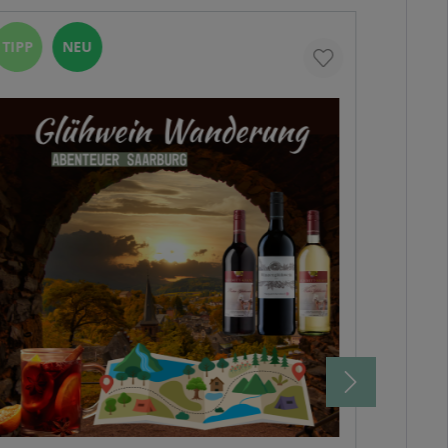
TIPP
NEU
%