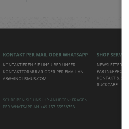
 Boden:
0 %
Ausbau:
KONTAKT PER MAIL ODER WHATSAPP
SHOP SERVICE
KONTAKTIEREN SIE UNS ÜBER UNSER
NEWSLETTER
PARTNERPROG
KONTAKTFORMULAR ODER PER EMAIL AN
KONTAKT & SUP
AB@VINOLISMUS.COM
RÜCKGABE
SCHREIBEN SIE UNS IHR ANLIEGEN: FRAGEN
PER WHATSAPP AN +49 157 55538753
.