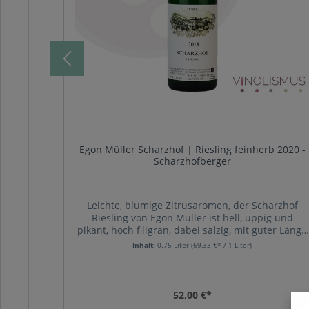
ätlese
Egon Müller Scharzhof | Riesling feinherb 2020 -
Scharzhofberger
ischen
Leichte, blumige Zitrusaromen, der Scharzhof
Duft von
Riesling von Egon Müller ist hell, üppig und
chmack
pikant, hoch filigran, dabei salzig, mit guter Länge
Litschi
und perfekter Harmonie. Ein typischer Scharzhof,
Inhalt:
0.75 Liter
(69,33 €* / 1 Liter)
 reife
wie man Ihn von Egon Müller erwartet: rein und
erende
intensiv. Ein Einstieg in den sonst eher
ang.
hochpreisigen Riesling aus Wiltingen an der Saar.
rferen
52,00 €*
lkohol: