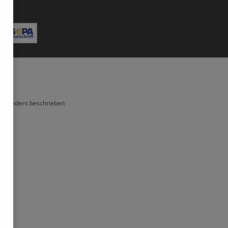
Bitte geben Sie die abgebildeten Zeichen ein*
ht anders beschrieben