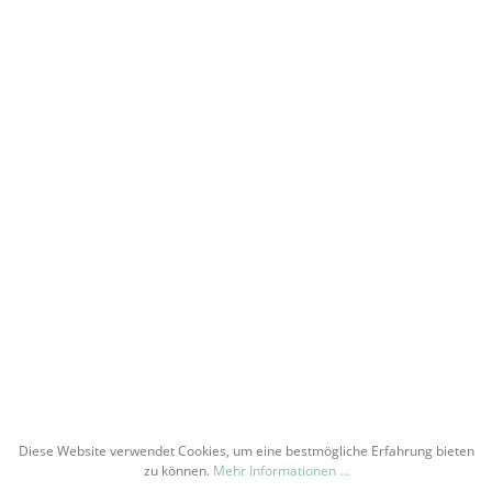
Schmelz mit pikanter Säure. Extrem langer
Abgang. Ein Wein schon jetzt gut zu trinken, der
aber mit jedem Tag seine ganze Klasse mehr und
mehr entfaltet.
INFORMATIONEN
ÜBER UNS
RAMM
WIDERRUFSRECHT
PORT
DATENSCHUTZ
AGB
IMPRESSUM
Diese Website verwendet Cookies, um eine bestmögliche Erfahrung bieten
zu können.
Mehr Informationen ...