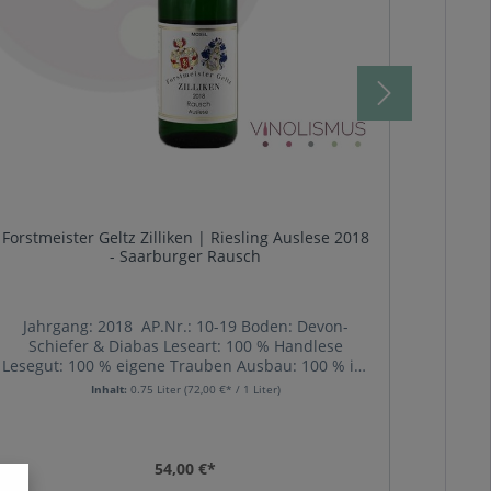
Forstmeister Geltz Zilliken | Riesling Auslese 2018
Egon Mü
- Saarburger Rausch
Jahrgang: 2018 AP.Nr.: 10-19 Boden: Devon-
Ego
Schiefer & Diabas Leseart: 100 % Handlese
De
Lesegut: 100 % eigene Trauben Ausbau: 100 % im
Inter
neutralen Fuderfass Geschmacksrichtung:
Rieslin
Inhalt:
0.75 Liter
(72,00 €* / 1 Liter)
fruchtig Eine solch beeindruckende,
nur a
unverwechselbare Komplexität exotischer
Ruf. 
Fruchtaromen und rauchiger Mineralität,
so
akzentuiert von duftigen Lilien- und Rosennoten,
Spitz
54,00 €*
kann einfach nur von den steilen Schieferhängen
üblic