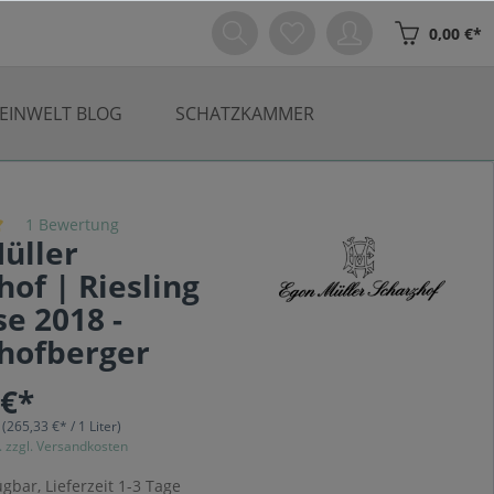
0,00 €*
EINWELT BLOG
SCHATZKAMMER
1 Bewertung
üller
hof | Riesling
se 2018 -
hofberger
 €*
r
(265,33 €* / 1 Liter)
. zzgl. Versandkosten
gbar, Lieferzeit 1-3 Tage