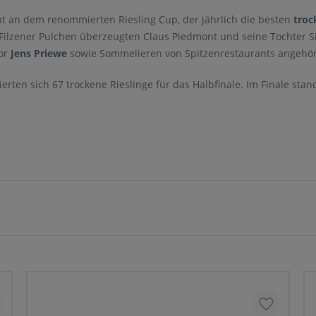
nt an dem renommierten Riesling Cup, der jährlich die besten
troc
lzener Pulchen überzeugten Claus Piedmont und seine Tochter Sit
or
Jens Priewe
sowie Sommelieren von Spitzenrestaurants angehör
rten sich 67 trockene Rieslinge für das Halbfinale. Im Finale st