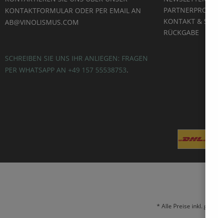
l
 Gault &
PARTNERPROG
KONTAKTFORMULAR ODER PER EMAIL AN
unkte
KONTAKT & SUP
AB@VINOLISMUS.COM
nkte
RÜCKGABE
SCHREIBEN SIE UNS IHR ANLIEGEN: FRAGEN
PER WHATSAPP AN +49 157 55538753
.
* Alle Preise inkl. ges