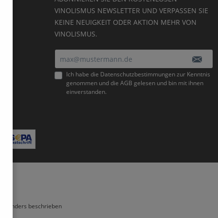
VINOLISMUS NEWSLETTER UND VERPASSEN SIE
KEINE NEUIGKEIT ODER AKTION MEHR VON
VINOLISMUS.
E-Mail-Adresse*
Ich habe die
Datenschutzbestimmungen
zur Kenntnis
genommen und die
AGB
gelesen und bin mit ihnen
einverstanden.
Bitte geben Sie die abgebildeten Zeichen ein*
ht anders beschrieben