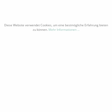
RAMM
WIDERRUFSRECHT
PORT
DATENSCHUTZ
AGB
IMPRESSUM
Diese Website verwendet Cookies, um eine bestmögliche Erfahrung bieten
zu können.
Mehr Informationen ...
etzl. Mehrwertsteuer zzgl.
Versandkosten
und ggf. Nachnahmegebühren, wenn nic